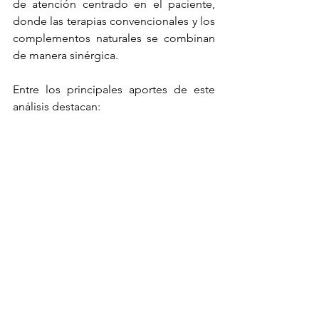
de atención centrado en el paciente, 
donde las terapias convencionales y los 
complementos naturales se combinan 
de manera sinérgica.
Entre los principales aportes de este 
análisis destacan:
Diversidad de mecanismos:
 La S-
alil-cisteína actúa simultáneamente 
sobre procesos oxidativos e 
inflamatorios, lo que les confiere 
un perfil versátil aplicable a 
diferentes escenarios patológicos.
Evidencia traslacional:
 Desde 
modelos animales hasta ensayos 
controlados en humanos, la 
coherencia de los resultados 
fortalece la confianza en su uso 