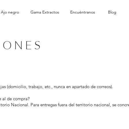
 Ajo negro
Gama Extractos
Encuéntranos
Blog
IONES
ijas (domicilio, trabajo, etc., nunca en apartado de correos).
te al de compra?
torio Nacional. Para entregas fuera del territorio nacional, se conc