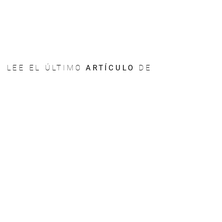
LEE EL ÚLTIMO
ARTÍCULO
DE
NUESTRO
BLOG
:
13 Beneficios del Ajo Negro que pueden ayudar a tu salud