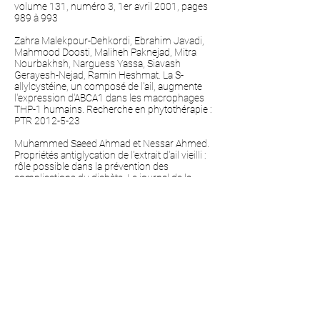
volume 131, numéro 3, 1er avril 2001, pages
989 à 993
Zahra Malekpour-Dehkordi, Ebrahim Javadi,
Mahmood Doosti, Maliheh Paknejad, Mitra
Nourbakhsh, Narguess Yassa, Siavash
Gerayesh-Nejad, Ramin Heshmat. La S-
allylcystéine, un composé de l'ail, augmente
l'expression d'ABCA1 dans les macrophages
THP-1 humains. Recherche en phytothérapie :
PTR
2012-5-23
Muhammed Saeed Ahmad et Nessar Ahmed.
Propriétés antiglycation de l'extrait d'ail vieilli :
rôle possible dans la prévention des
complications du diabète. Le journal de la
nutrition
Ganapathy Saravanan, Ponnusamy
Ponmurugan. Effet antidiabétique de la S-
allylcystéine : effet sur l'hormone thyroïdienne
et le système antioxydant circulatoire chez des
rats diabétiques expérimentaux. Journal du
diabète et de ses complications 2012-5-1
AJAZ FATIMA, KHALID NIAZ, ABDUL QUDOOS,
SHAH MURAD. Étude contrôlée par placebo en
simple aveugle sur les effets des comprimés
d'ail pour réduire les lipides sériques. PJMHS