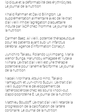
lipidique et la déformabilité des érythrocytes.
Le journal de la nutrition
Khalid Rahman et David Billington. La
supplémentation alimentaire avec de l'extrait
d'ail vieilli inhibe l'agrégation plaquettaire
induite par l'ADP chez l'homme. Le journal de
la nutrition
Carmen Baez. Ail vieilli, potentiel thérapeutique
pour les patients ayant subi un infarctus
cérébral. Agence d'information Conacyt.
Junichiro Takasu, Rolando Uykimpang, Maria
Alenor Sunga, Harunobu Amagase et Yutaka
Niihara. L'extrait d'ail vieilli est une thérapie
potentielle pour l'anémie falciforme. Le journal
de la nutrition
Naoaki Morihara, Atsuko Hino, Takako
Yamaguchi et Jun-ichiro Suzuki. L'extrait d'ail
vieilli supprime le développement de
l'athérosclérose chez les souris knock-out
d'apolipoprotéine E. Le journal de la nutrition
Matthieu Boudoff. L'extrait d'ail vieilli retarde la
progression de la calcification de l'artère
coronaire. Le journal de la nutrition