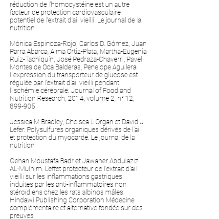
réduction de l'homocystéine est un autre
facteur de protection cardiovasculaire
potentiel de l'extrait d'ail vieilli. Le journal de la
nutrition
Mónica Espinoza-Rojo, Carlos D. Gómez, Juan
Parra Abarca, Alma Ortiz-Plata, Martha-Eugenia
Ruiz-Tachiquín, José Pedraza-Chaverri, Pavel
Montes de Oca Balderas, Penelope Aguilera.
L'expression du transporteur de glucose est
régulée par l'extrait d'ail vieilli pendant
l'ischémie cérébrale. Journal of Food and
Nutrition Research, 2014, volume 2, n° 12,
899-905
Jessica M Bradley, Chelsea L Organ et David J
Lefer. Polysulfures organiques dérivés de l'ail
et protection du myocarde. Le journal de la
nutrition
Gehan Moustafa Badr et Jawaher Abdulaziz
AL-Mulhim. L'effet protecteur de l'extrait d'ail
vieilli sur les inflammations gastriques
induites par les anti-inflammatoires non
stéroïdiens chez les rats albinos mâles.
Hindawi Publishing Corporation Médecine
complémentaire et alternative fondée sur des
preuves