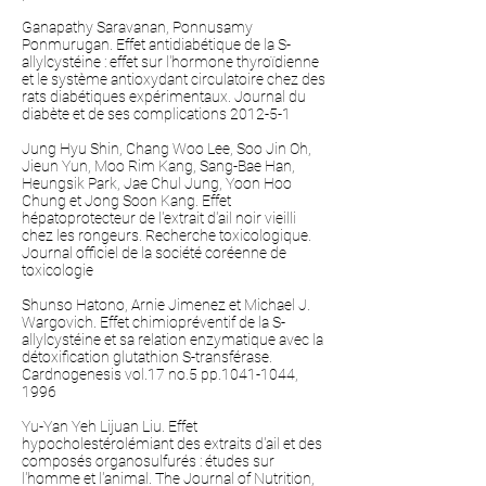
Ganapathy Saravanan, Ponnusamy
Ponmurugan. Effet antidiabétique de la S-
allylcystéine : effet sur l'hormone thyroïdienne
et le système antioxydant circulatoire chez des
rats diabétiques expérimentaux. Journal du
diabète et de ses complications 2012-5-1
Jung Hyu Shin, Chang Woo Lee, Soo Jin Oh,
Jieun Yun, Moo Rim Kang, Sang-Bae Han,
Heungsik Park, Jae Chul Jung, Yoon Hoo
Chung et Jong Soon Kang. Effet
hépatoprotecteur de l'extrait d'ail noir vieilli
chez les rongeurs. Recherche toxicologique.
Journal officiel de la société coréenne de
toxicologie
Shunso Hatono, Arnie Jimenez et Michael J.
Wargovich. Effet chimiopréventif de la S-
allylcystéine et sa relation enzymatique avec la
détoxification glutathion S-transférase.
Cardnogenesis vol.17 no.5 pp.1041-1044,
1996
Yu-Yan Yeh Lijuan Liu. Effet
hypocholestérolémiant des extraits d'ail et des
composés organosulfurés : études sur
l'homme et l'animal. The Journal of Nutrition,