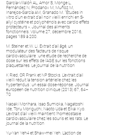
García-Villalón AL, Amor S, Monge L,
Fernández N, Prodanov M, Muñoz M,
Inarejos-García AM, Granado M. "Études in
vitro d'un extrait d'ail noir vieilli enrichi en S-
allyl cystéine et polyphénols avec cardio effets
protecteurs ». Journal des aliments
fonctionnels. Volume 27, décembre 2016,
pages 189 à 200.
M. Steiner et W. Li. Extrait d'ail âgé, un
modulateur des facteurs de risque
cardiovasculaire : une étude de recherche de
dose sur les effets de l'AGE sur les fonctions
plaquettaires. Le journal de la nutrition
K Ried, OR Frank et NP Stocks. L'extrait d'ail
vieilli réduit la tension artérielle chez les
hypertendus : un essai dose-réponse. Journal
européen de nutrition clinique (2013) 67, 64–
70
Naoaki Morihara, Isao Sumioka, Nagatoshi
Ide, Toru Moriguchi, Naoto Uda et Eikai Kyo.
L'extrait d'ail vieilli maintient l'homéostasie
cardiovasculaire chez les souris et les rats. Le
journal de la nutrition
Yu-Yan Yeh4 et Shaw-mei Yeh. L'action de