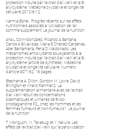
protection induite par l'extrait d'ail vieilli et la S-
allylcystéine. Médecine oxydative et longévité
cellulaire
2012-6-12
Karmia Borek. Progrès récents sur les effets
nutritionnels associés à l'utilisation de l'ail
comme supplément. Le journal de la nutrition
Ana L Colin-González, Ricardo A Santana,
Carlos A Silva-Islas, Maria E Chánez-Cárdenas,
Abel Santamaría, Perla D Maldonado. Les
mécanismes antioxydants sous-jacents à la
protection induite par l'extrait d'ail vieilli et la S-
allylcystéine (article de synthèse). Médecine
oxydative et longévité cellulaire. Numéro
d'article 907162, 16 pages.
Stephanie A. Dillon, Gordon M. Lowe, David
Billington et Khalid Rahman2. La
supplémentation alimentaire avec de l'extrait
d'ail vieilli réduit les concentrations
plasmatiques et urinaires de 8-iso-
prostaglandine F2_ chez les hommes et les
femmes fumeurs et non-fumeurs1. Le journal
de la nutrition
T. Moriguchi, N. Takasugi et Y. Itakura. Les
effets de l'extrait d'ail vieilli sur la peroxydation