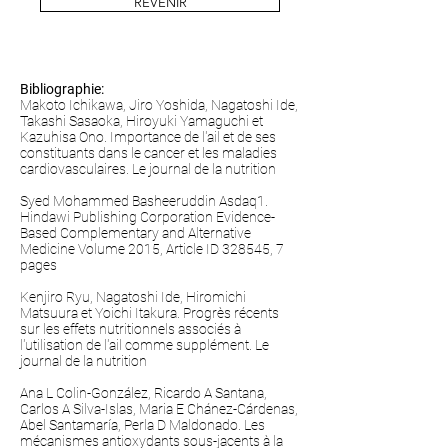
REVENIR
Bibliographie:
Makoto Ichikawa, Jiro Yoshida, Nagatoshi Ide,
Takashi Sasaoka, Hiroyuki Yamaguchi et
Kazuhisa Ono. Importance de l'ail et de ses
constituants dans le cancer et les maladies
cardiovasculaires. Le journal de la nutrition
Syed Mohammed Basheeruddin Asdaq1.
Hindawi Publishing Corporation Evidence-
Based Complementary and Alternative
Medicine Volume 2015, Article ID 328545, 7
pages
Kenjiro Ryu, Nagatoshi Ide, Hiromichi
Matsuura et Yoichi Itakura. Progrès récents
sur les effets nutritionnels associés à
l'utilisation de l'ail comme supplément. Le
journal de la nutrition
Ana L Colin-González, Ricardo A Santana,
Carlos A Silva-Islas, Maria E Chánez-Cárdenas,
Abel Santamaría, Perla D Maldonado. Les
mécanismes antioxydants sous-jacents à la