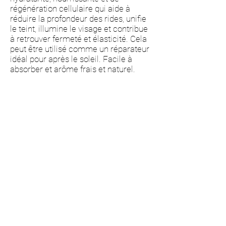
régénération cellulaire qui aide à
réduire la profondeur des rides, unifie
le teint, illumine le visage et contribue
à retrouver fermeté et élasticité. Cela
peut être utilisé comme un réparateur
idéal pour après le soleil. Facile à
absorber et arôme frais et naturel.
Principaux composants : Extrait huileux
concentré d'algues Dunaliella et
Spiruline, BGCFE, huile de jojoba, huile
de noisette, huile d'argan, huile de
macadamia et huile de carotte.
Propriétés:
• Il équilibre les glandes sébacées des
peaux mixtes, grasses et sèches.
• Avec des propriétés oxygénantes et
régénérantes qui aident à réduire
l'inflammation cutanée,
particulièrement recommandée pour
les peaux sensibles et à tendance