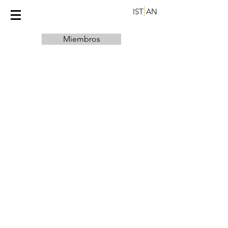
IST
AN
Miembros